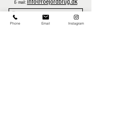
info@roejordbrug.dk
E- mail:
Phone
Email
Instagram
Send
-
info@roejordbrug.dk
-